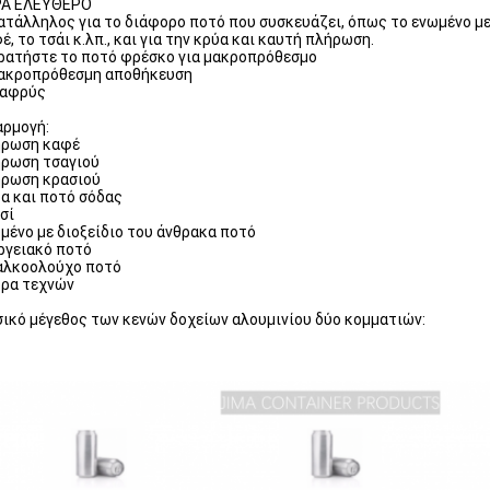
PA ΕΛΕΎΘΕΡΟ
Κατάλληλος για το διάφορο ποτό που συσκευάζει, όπως το ενωμένο με 
έ, το τσάι κ.λπ., και για την κρύα και καυτή πλήρωση.
Κρατήστε το ποτό φρέσκο για μακροπρόθεσμο
μακροπρόθεσμη αποθήκευση
λαφρύς
ρμογή:
ήρωση καφέ
ρωση τσαγιού
ρωση κρασιού
α και ποτό σόδας
σί
μένο με διοξείδιο του άνθρακα ποτό
ργειακό ποτό
αλκοολούχο ποτό
ρα τεχνών
ικό μέγεθος των κενών δοχείων αλουμινίου δύο κομματιών: