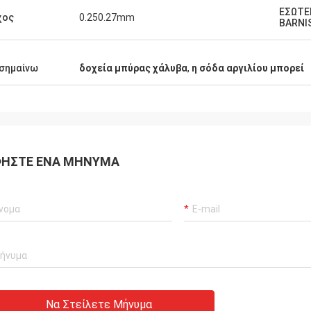
ΕΣΩΤΕ
χος
0.250.27mm
BARNI
σημαίνω
δοχεία μπύρας χάλυβα
,
η σόδα αργιλίου μπορεί
ΉΣΤΕ ΈΝΑ ΜΉΝΥΜΑ
Να Στείλετε Μήνυμα