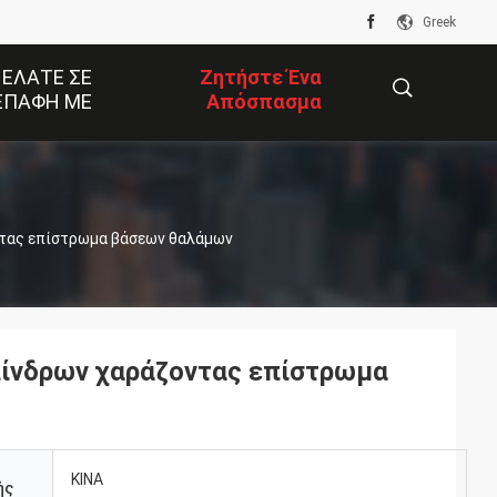
Greek
 ΕΛΆΤΕ ΣΕ
Ζητήστε Ένα
ΕΠΑΦΉ ΜΕ
Απόσπασμα
描
ντας επίστρωμα βάσεων θαλάμων
述
λίνδρων χαράζοντας επίστρωμα
ΚΙΝΑ
ής