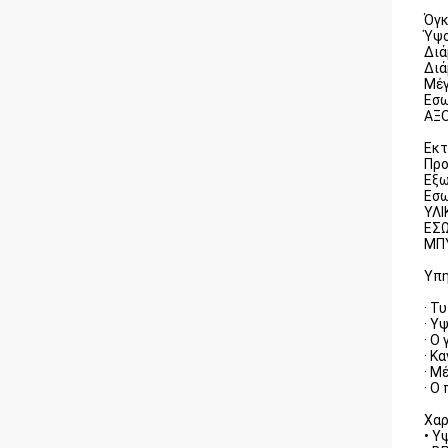
Όγκ
Ύψο
Διά
Διά
Μέγ
Εσω
ΑΞΟ
Εκτ
Προ
Εξω
Εσω
ΥΛΙ
ΕΣ
ΜΠΥ
Υπη
· Τ
· Υ
· Ο
· Κ
· Μ
· Ο
Χαρ
• Υ