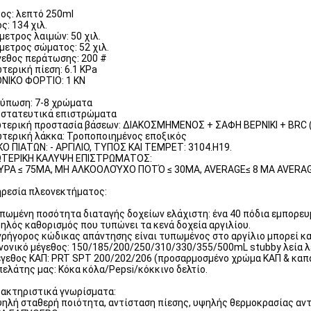
ος: λεπτό 250ml
ς: 134 χιλ.
μετρος λαιμών: 50 χιλ.
μετρος σώματος: 52 χιλ.
εθος περάτωσης: 200 #
τερική πίεση: 6.1 KPa
ΝΙΚΟ ΦΟΡΤΙΟ: 1 KN
ύπωση: 7-8 χρώματα
στατευτικά επιστρώματα
τερική προστασία βάσεων: ΔΙΑΚΟΣΜΗΜΕΝΟΣ + ΣΑΦΗ ΒΕΡΝΙΚΙ + BRC (
τερική λάκκα: Τροποποιημένος εποξικός
ΚΟ ΠΙΑΤΩΝ: - ΑΡΓΙΛΙΟ, ΤΥΠΟΣ ΚΑΙ TEMPET: 3104.H19.
ΩΤΕΡΙΚΗ ΚΑΛΥΨΗ ΕΠΙΣΤΡΩΜΑΤΟΣ:
ΡΑ ≤ 75MA, ΜΗ ΑΛΚΟΟΛΟΎΧΟ ΠΟΤΌ ≤ 30MA, AVERAGE≤ 8 ΜΑ AVERA
ρεσία πλεονεκτήματος:
υπωμένη ποσότητα διαταγής δοχείων ελάχιστη: ένα 40 πόδια εμπορε
ψηλός καθορισμός που τυπώνει τα κενά δοχεία αργιλίου.
 γρήγορος κώδικας απάντησης είναι τυπωμένος στο αργίλιο μπορεί 
ανονικό μέγεθος: 150/185/200/250/310/330/355/500mL stubby λεία 
έγεθος ΚΑΠ: PRT SPT 200/202/206 (προσαρμοσμένο χρώμα ΚΑΠ & καπ
 πελάτης μας: Κόκα κόλα/Pepsi/κόκκινο δελτίο.
ακτηριστικά γνωρίσματα:
ψηλή σταθερή ποιότητα, αντίσταση πίεσης, υψηλής θερμοκρασίας αν