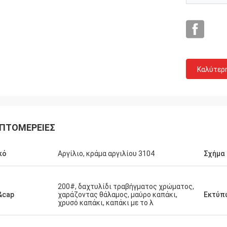
Καλύτερ
Σημάδι από τις ΗΠΑ
στώ πολύ για την τέλεια ποιότητά
ΠΤΟΜΈΡΕΙΕΣ
ι τη VIP υπηρεσία, θα κρατήσουμε
βαση και θα κάνουμε περισσότερες
ρήσεις με σας!
κό
Αργίλιο, κράμα αργιλίου 3104
Σχήμα
200#, δαχτυλίδι τραβήγματος χρώματος,
&cap
χαράζοντας θάλαμος, μαύρο καπάκι,
Εκτύπ
χρυσό καπάκι, καπάκι με το λ