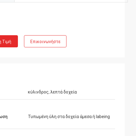
η Τιμή
Επικοινωνήστε
κύλινδρος, λεπτά δοχεία
ωση
Τυπωμένη ύλη στα δοχεία άμεσα ή labeing