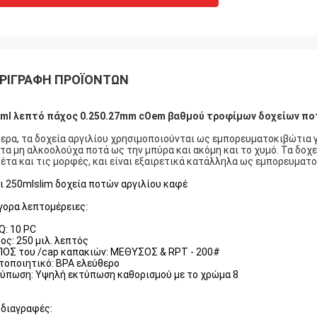
ΡΙΓΡΑΦΉ ΠΡΟΪΌΝΤΩΝ
ml λεπτό πάχος 0.250.27mm cOem βαθμού τροφίμων δοχείων πο
ερα, τα δοχεία αργιλίου χρησιμοποιούνται ως εμπορευματοκιβώτια γ
 τα μη αλκοολούχα ποτά ως την μπύρα και ακόμη και το χυμό. Τα δοχ
έτα και τις μορφές, και είναι εξαιρετικά κατάλληλα ως εμπορευματο
ι 250mlslim δοχεία ποτών αργιλίου καφέ
γορα λεπτομέρειες:
: 10 PC
ος: 250 μιλ. λεπτός
ΟΣ του /cap καπακιών: ΜΕΘΥΣΟΣ & RPT - 200#
τοποιητικό: BPA ελεύθερο
ύπωση: Υψηλή εκτύπωση καθορισμού με το χρώμα 8
διαγραφές: