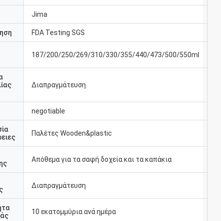
Jima
ηση
FDA Testing SGS
187/200/250/269/310/330/355/440/473/500/550ml
υ
α
ίας
Διαπραγμάτευση
negotiable
σία
Παλέτες Wooden&plastic
ειες
Απόθεμα για τα σαφή δοχεία και τα καπάκια
ης
Διαπραγμάτευση
ς
ητα
10 εκατομμύρια ανά ημέρα
άς