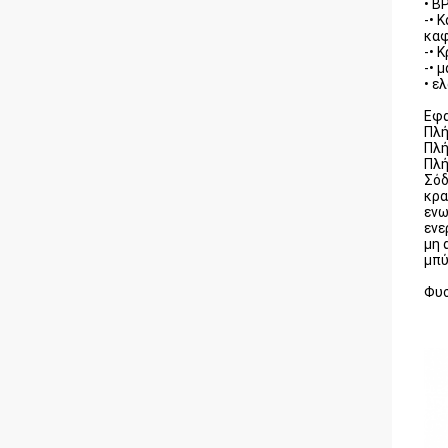
• B
-• 
καφ
-• 
-• 
• ε
Εφα
Πλ
Πλή
Πλή
Σόδ
κρα
ενω
ενε
μη 
μπύ
Φυσ