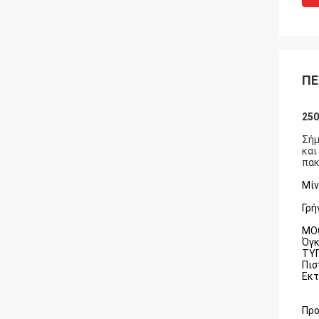
ΠΕ
250
Σήμ
και
πακ
Μίν
Γρή
MOQ
Όγκ
ΤΥΠ
Πισ
Εκτ
Προ