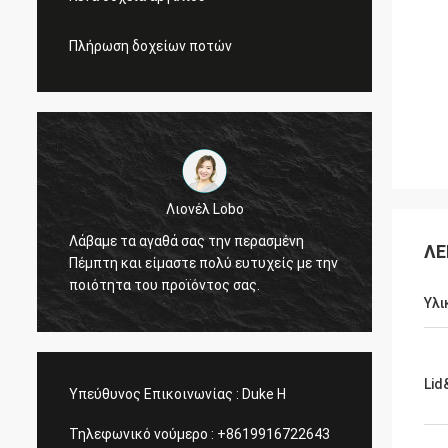
Πλήρωση δοχείων ποτών
Λιονέλ Lobo
ά
Ευχαρι
Λάβαμε τα αγαθά σας την περασμένη
ΛΕ
σας κα
Πέμπτη και είμαστε πολύ ευτυχείς με την
ς
τη σύμ
ποιότητα του προϊόντος σας.
επιχει
Υλι
Lid
Υπεύθυνος Επικοινωνίας :
Duke H
Τηλεφωνικό νούμερο :
+8619916722643