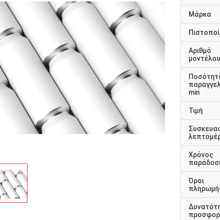
Μάρκα
Πιστοποί
Αριθμό
μοντέλο
Ποσότητ
παραγγελ
min
Τιμή
Συσκευα
λεπτομέρ
Χρόνος
παράδοσ
Όροι
πληρωμή
Δυνατότ
προσφορ