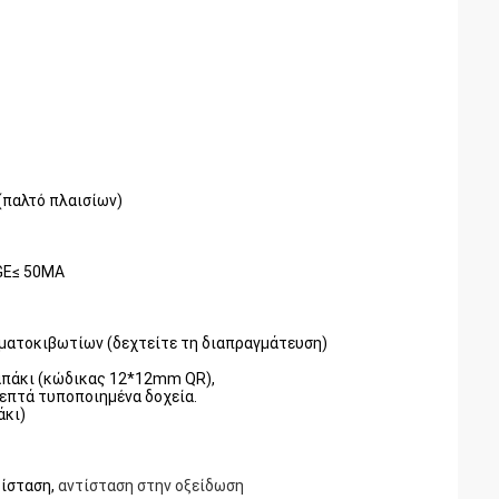
παλτό πλαισίων)
GE≤ 50MA
υματοκιβωτίων (δεχτείτε τη διαπραγμάτευση)
καπάκι (κώδικας 12*12mm QR),
λεπτά τυποποιημένα δοχεία.
άκι)
τίσταση,
αντίσταση
στην
οξείδωση