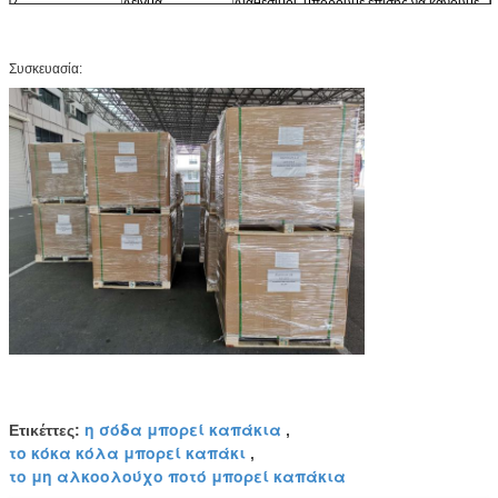
7
Δείγμα
Διαθέσιμοι, μπορούμε επίσης να κάνουμε
το δείγμα σύμφωνα με την απαίτησή σας
ISO9001: 2008, λογιστικός
8
Πιστοποιητικά
έλεγχος εργοστασίων
Συσκευασία:
η σόδα μπορεί καπάκια
Ετικέττες:
,
το κόκα κόλα μπορεί καπάκι
,
το μη αλκοολούχο ποτό μπορεί καπάκια