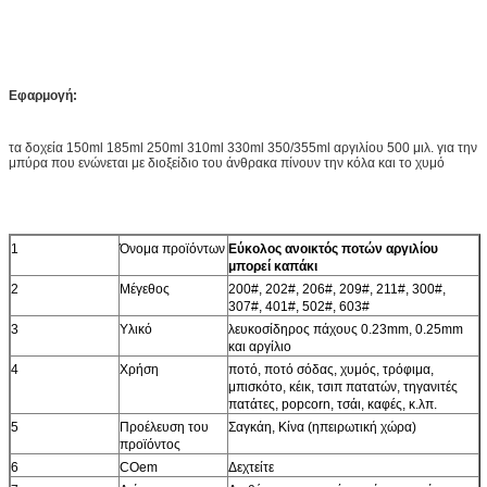
Εφαρμογή:
τα δοχεία 150ml 185ml 250ml 310ml 330ml 350/355ml αργιλίου 500 μιλ. για την
μπύρα που ενώνεται με διοξείδιο του άνθρακα πίνουν την κόλα και το χυμό
1
Όνομα προϊόντων
Εύκολος ανοικτός ποτών αργιλίου
μπορεί καπάκι
2
Μέγεθος
200#, 202#, 206#, 209#, 211#, 300#,
307#, 401#, 502#, 603#
3
Υλικό
λευκοσίδηρος πάχους 0.23mm, 0.25mm
και αργίλιο
4
Χρήση
ποτό, ποτό σόδας, χυμός, τρόφιμα,
μπισκότο, κέικ, τσιπ πατατών, τηγανιτές
πατάτες, popcorn, τσάι, καφές, κ.λπ.
5
Προέλευση του
Σαγκάη, Κίνα (ηπειρωτική χώρα)
προϊόντος
6
COem
Δεχτείτε