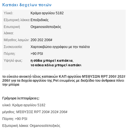
Καπάκι δοχείων ποτών
Υλικό:
Κράμα αργιλίου 5182
Εξωτερική λάκκα:
Εποξειδικές
Εσωτερική
Organosol/εποξικός
λάκκα:
Μέγεθος λαιμών:
200 202 206#
Συσκευασία:
Χαρτοκιβώτιο εγγράφου με την παλέτα
Πόρπη:
>90 PSI
η σόδα μπορεί καπάκια
Υψηλό φως:
,
το κόκα κόλα μπορεί καπάκι
το εύκολο ανοικτό τέλος καπακιών ΚΑΠ αργιλίου ΜΈΘΥΣΩΝ RPT 200# 202#
206# για τα δοχεία αργιλίου της Pet ενωμένος με διοξείδιο του άνθρακα πίνει
την μπύρα
Γρήγορα λεπτομέρειες:
υλικό: Κράμα αργιλίου 5182
μέγεθος: ΜΈΘΥΣΟΣ RPT 200# 202# 206#
Πόρπη: >90 PSI
Εξωτερική λάκκα: Organosol/εποξικός