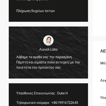
Πλήρωση δοχείων ποτών
Λιονέλ Lobo
ΛΕ
ά
Ευχαρι
Λάβαμε τα αγαθά σας την περασμένη
σας κα
Πέμπτη και είμαστε πολύ ευτυχείς με την
Μέ
ς
τη σύμ
ποιότητα του προϊόντος σας.
επιχει
Λο
Υπεύθυνος Επικοινωνίας :
Duke H
Υλι
Τηλεφωνικό νούμερο :
+8619916722643