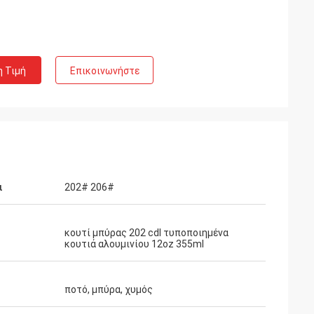
η Τιμή
Επικοινωνήστε
ι
202# 206#
κουτί μπύρας 202 cdl τυποποιημένα
κουτιά αλουμινίου 12oz 355ml
ποτό, μπύρα, χυμός