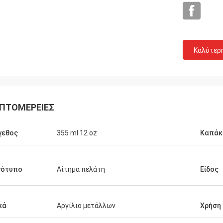
Καλύτερ
Σημάδι από τις ΗΠΑ
ΠΤΟΜΈΡΕΙΕΣ
στώ πολύ για την τέλεια ποιότητά
ι τη VIP υπηρεσία, θα κρατήσουμε
γεθος
355 ml 12 oz
Καπάκ
βαση και θα κάνουμε περισσότερες
ρήσεις με σας!
γότυπο
Αίτημα πελάτη
Είδος
κά
Αργίλιο μετάλλων
Χρήση