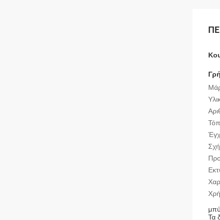
ΠΕ
Κου
Γρή
Μάρ
Υλι
Τόπ
Σχή
Προ
Εκτ
Χαρ
Χρή
μπύ
Τα 