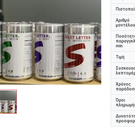
Πιστοποί
Αριθμό
μοντέλο
Ποσότητ
παραγγελ
min
Τιμή
Συσκευα
λεπτομέρ
Χρόνος
παράδοσ
Όροι
πληρωμή
Δυνατότ
προσφορ