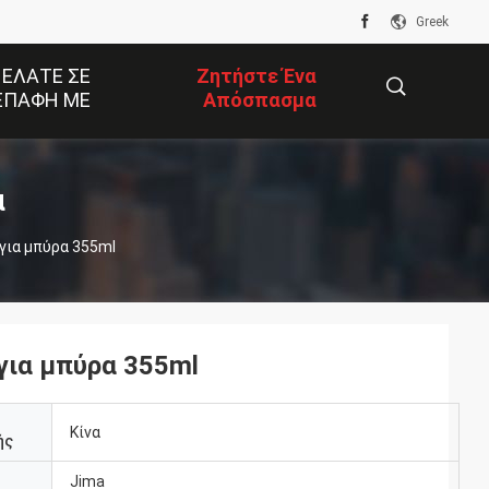
Greek
 ΕΛΆΤΕ ΣΕ
Ζητήστε Ένα
ΕΠΑΦΉ ΜΕ
Απόσπασμα
描
α
 για μπύρα 355ml
述
 για μπύρα 355ml
Κίνα
ής
Jima