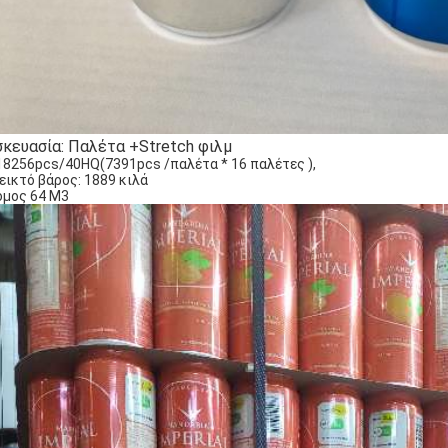
σκευασία: Παλέτα +
Stretch φιλμ
18256pcs/40HQ(7391pcs /παλέτα * 16 παλέτες ),
εικτό βάρος: 1889 κιλά
όμος 64 Μ3