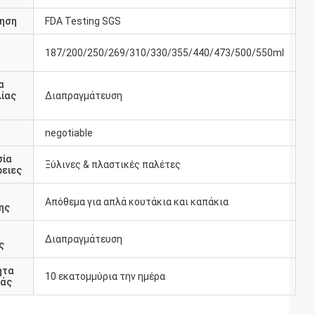
ηση
FDA Testing SGS
187/200/250/269/310/330/355/440/473/500/550ml
υ
α
ίας
Διαπραγμάτευση
negotiable
σία
Ξύλινες & πλαστικές παλέτες
ειες
Απόθεμα για απλά κουτάκια και καπάκια
ης
Διαπραγμάτευση
ς
ητα
10 εκατομμύρια την ημέρα
άς