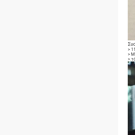
Συ
> 1
> Μ
>.τ