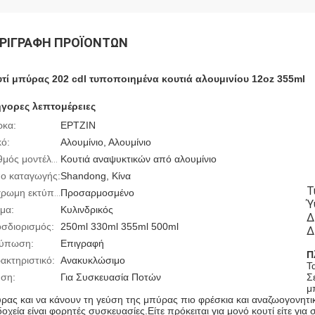
ΡΙΓΡΑΦΉ ΠΡΟΪΌΝΤΩΝ
τί μπύρας 202 cdl τυποποιημένα κουτιά αλουμινίου 12oz 355ml
γορες λεπτομέρειες
κα:
ΕΡΤΖΙΝ
κό:
Αλουμίνιο, Αλουμίνιο
Κουτιά αναψυκτικών από αλουμίνιο
Αριθμός μοντέλου:
ο καταγωγής:
Shandong, Κίνα
Τ
Προσαρμοσμένο
Έγχρωμη εκτύπωση:
Ύ
μα:
Κυλινδρικός
Δ
σδιορισμός:
250ml 330ml 355ml 500ml
Δ
ύπωση:
Επιγραφή
Π
ακτηριστικό:
Ανακυκλώσιμο
Τ
ση:
Για Συσκευασία Ποτών
Σ
μ
ρας και να κάνουν τη γεύση της μπύρας πιο φρέσκια και αναζωογονητι
δοχεία είναι φορητές συσκευασίες.Είτε πρόκειται για μονό κουτί είτε 