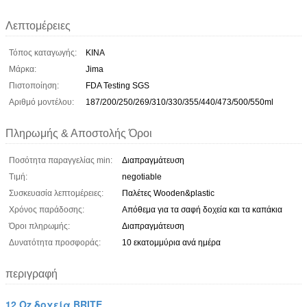
Λεπτομέρειες
Τόπος καταγωγής:
ΚΙΝΑ
Μάρκα:
Jima
Πιστοποίηση:
FDA Testing SGS
Αριθμό μοντέλου:
187/200/250/269/310/330/355/440/473/500/550ml
Πληρωμής & Αποστολής Όροι
Ποσότητα παραγγελίας min:
Διαπραγμάτευση
Τιμή:
negotiable
Συσκευασία λεπτομέρειες:
Παλέτες Wooden&plastic
Χρόνος παράδοσης:
Απόθεμα για τα σαφή δοχεία και τα καπάκια
Όροι πληρωμής:
Διαπραγμάτευση
Δυνατότητα προσφοράς:
10 εκατομμύρια ανά ημέρα
περιγραφή
12 Oz δοχεία BRITE