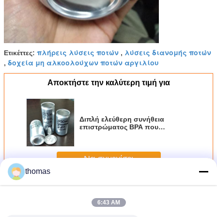
πλήρεις λύσεις ποτών
λύσεις διανομής ποτών
Ετικέττες:
,
δοχεία μη αλκοολούχων ποτών αργιλίου
,
Αποκτήστε την καλύτερη τιμή για
Διπλή ελεύθερη συνήθεια
επιστρώματος BPA που
συρρικνώνεται τα δοχεία
Aluminun μανικιών με τα
καπάκια 12oz 16oz
Να συνεχίσει
thomas
12 Oz δοχεία BRITE
Περισσότεροι
6:43 AM