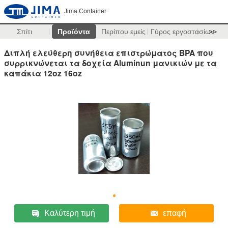
Jima Container
Σπίτι
Προϊόντα
Περίπου εμείς
Γύρος εργοστασίων
>>
Διπλή ελεύθερη συνήθεια επιστρώματος BPA που
συρρικνώνεται τα δοχεία Aluminun μανικιών με τα
καπάκια 12oz 16oz
Καλύτερη τιμή
επαφή