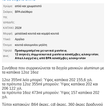
Χρώμα:
απλό και χρωματιστό
Σκάφος
BPA ελεύθερο
της
γραμμής:
ΚΑΠΑΚΙ:
202#
Μορφή:
μεταλλικά κουτιά και κομψά κουτιά
Υλικό:
Αργίλιο
Όνομα:
κουτιά αλουμινίου μηλίτη
Προσαρμοσμένα μειωτικά μανίκια
Υψηλό
,
12 ουγκιές συρρικνωτικά μανίκια κονσέρβες αλουμινίου
,
φως:
Απαλλαγμένες από BPA κονσέρβες αλουμινίου
Συνήθεια που συρρικνώνεται τα δοχεία μανικιών aluminun με
τα καπάκια 12oz 16oz
12oz 355ml λείο μπορεί: Ύψος καπάκια 202 155,6 χιλ.
τα πρότυπα 12oz 355ml μπορούν: Ύψος καπάκια 202 και
206 122 χιλ.
τα πρότυπα 16oz 473ml μπορούν: Ύψος 157 καπάκια 202
χιλ.
Τύποι καπακιών: B64 άκρες, cdl άκρες, 360 άκρες βραδυνού