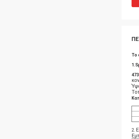
ΠΕ
Το 
1.S
473
κο
Ύψ
Το
Καπ
Ε
2.
Εμπ