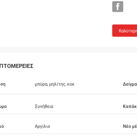
Καλύτερ
ΠΤΟΜΈΡΕΙΕΣ
 ποιότητά
ατήσουμε
ισσότερες
ήση
μπύρα, μηλίτης, κοκ
Δείγμ
ώμα
Συνήθεια
Καπάκ
κό
Αργίλιο
Νέο μ