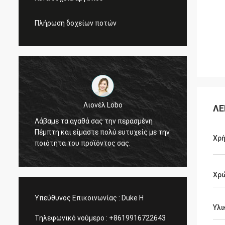
Πλήρωση δοχείων ποτών
Σημάδι από τις ΗΠΑ
Λιονέλ Lobo
ΛΕ
Ευχαριστώ πολύ για την τέλεια
θά σας την περασμένη
σας και τη VIP υπηρεσία, θα κρ
μαστε πολύ ευτυχείς με την
τη σύμβαση και θα κάνουμε περ
Χρ
προϊόντος σας.
επιχειρήσεις με σας!
Χρ
Υπεύθυνος Επικοινωνίας :
Duke H
Υλι
Τηλεφωνικό νούμερο :
+8619916722643