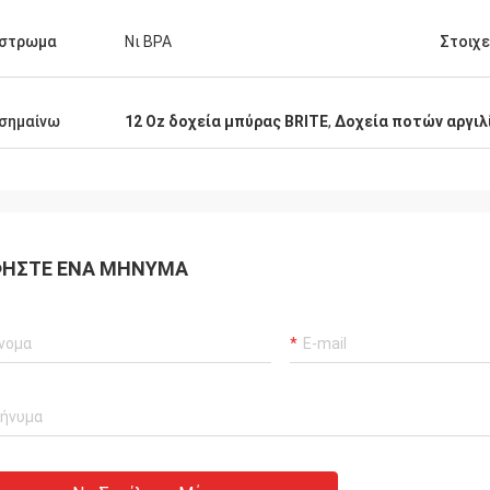
ίστρωμα
Νι BPA
Στοιχε
σημαίνω
12 Oz δοχεία μπύρας BRITE
,
Δοχεία ποτών αργιλ
ΉΣΤΕ ΈΝΑ ΜΉΝΥΜΑ