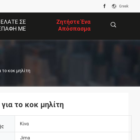
Greek
 ΕΛΆΤΕ ΣΕ
Ζητήστε Ένα
ΕΠΑΦΉ ΜΕ
Απόσπασμα
描
α το κοκ μηλίτη
述
 για το κοκ μηλίτη
Κίνα
ής
Jima