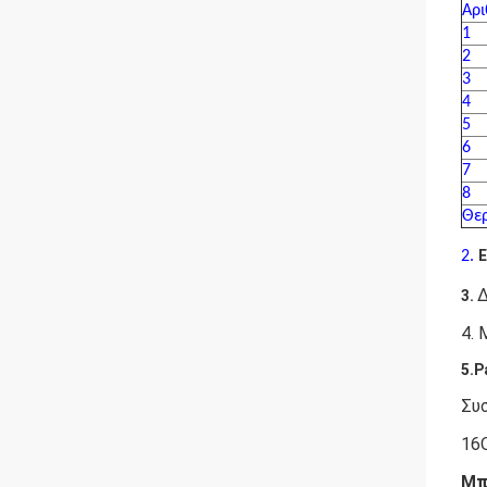
Αρι
1
2
3
4
5
6
7
8
Θε
Ε
2.
Δ
3.
4. 
5.P
Συ
16O
Μπ