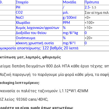
θ.
Στοιχείο
Μονάδα
Πρότυπα
PH
/
2.5-
5.5
CO2
μιλ.
Σαν αίτημα πε
<0>
ΝαCl
g/100ml
<100>
Χλωρίδιο
PPM
<10>
Χυμός λαχανικών/φρούτων
%
Διοξείδιο του θείου
mg/$l*kg
0
<20>
Οινόπνευμα
%
κόκκινη χρωστική ουσία
mg/$l*l
0
: 122 βαθμός 20
ρμοκρασία αποστείρωσης
λεπτά
κτύπωση: ματ, λαμπρός, φθορισμός
είγμα: δαπάνη δειγμάτων 800 Δολ ΗΠΑ κάθε έργο τέχνης. sm
Μαζική παραγωγή: το παράγουμε μία φορά κάθε μήνα, τα σαφ
ackaging λεπτομέρειες:
σκευασία: οι παλέτες ταξινομούν: L1.12*W1.42MM
Z λείος: 93360 cans/40HC,
ορέστε να είναι suply όπως κατωτέρω: