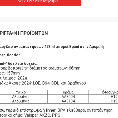
Να Στείλετε Μήνυμα
ΡΙΓΡΑΦΉ ΠΡΟΪΌΝΤΩΝ
αργίλιο ανταπαντήσεων 473ml μπορεί Bpani στην Αμερική
pecification:
ml-16oz λεία δοχεία:
νσερβοποιεί τη διάμετρο σωμάτων: 66mm
ος: 157mm
π λαιμός: 202#
Άκρες 202# LOE, B64, CDL και βραδυνού
άκι:
Υλικό
Κράμα
Ιδιοσυγκ
Αλουμίνιο
AA3004
H19
Αλουμίνιο
AA3104
H19
σωτερικό επίστρωμα ή linner: BPA ελεύθερο, ανταπάντηση
ορικό σήμα: Valspar, AKZO, PPG