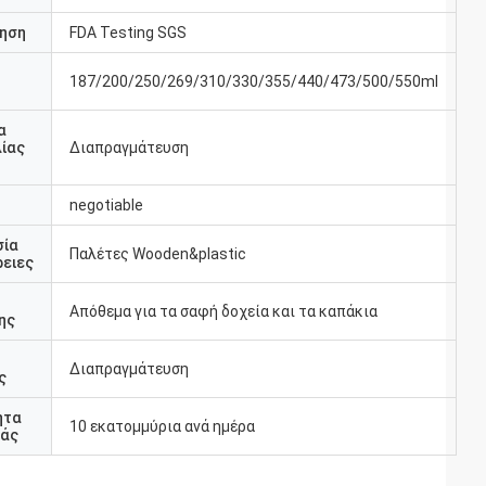
ηση
FDA Testing SGS
187/200/250/269/310/330/355/440/473/500/550ml
υ
α
ίας
Διαπραγμάτευση
negotiable
σία
Παλέτες Wooden&plastic
ειες
Απόθεμα για τα σαφή δοχεία και τα καπάκια
ης
Διαπραγμάτευση
ς
ητα
10 εκατομμύρια ανά ημέρα
άς