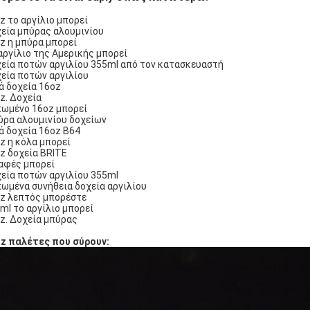
z το αργίλιο μπορεί
εία μπύρας αλουμινίου
z η μπύρα μπορεί
αργίλιο της Αμερικής μπορεί
εία ποτών αργιλίου 355ml από τον κατασκευαστή
εία ποτών αργιλίου
ά δοχεία 16oz
z. Δοχεία
ωμένο 16oz μπορεί
ρα αλουμινίου δοχείων
ά δοχεία 16oz B64
z η κόλα μπορεί
z δοχεία BRITE
αφές μπορεί
εία ποτών αργιλίου 355ml
ωμένα συνήθεια δοχεία αργιλίου
z λεπτός μπορέστε
ml το αργίλιο μπορεί
z. Δοχεία μπύρας
z παλέτες που σύρουν: