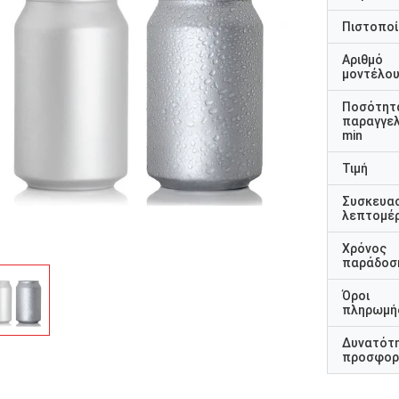
Πιστοποί
Αριθμό
μοντέλο
Ποσότητ
παραγγελ
min
Τιμή
Συσκευα
λεπτομέρ
Χρόνος
παράδοσ
Όροι
πληρωμή
Δυνατότ
προσφορ