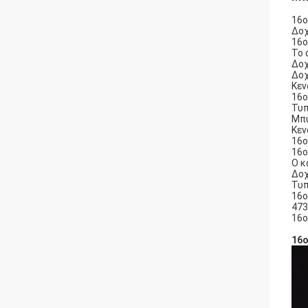
16o
Δοχ
16o
Το 
Δοχ
Δοχ
Κεν
16o
Τυπ
Μπύ
Κεν
16o
16o
Ο κ
Δοχ
Τυπ
16o
473
16o
16o