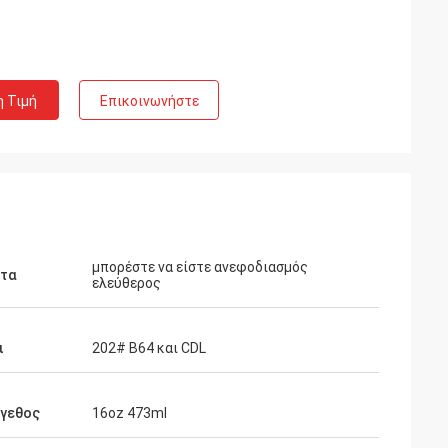
η Τιμή
Επικοινωνήστε
μπορέστε να είστε ανεφοδιασμός
ατα
ελεύθερος
ι
202# B64 και CDL
έγεθος
16oz 473ml