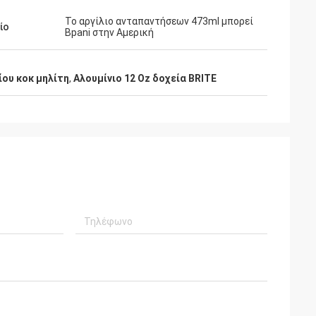
Το αργίλιο ανταπαντήσεων 473ml μπορεί
ίο
Bpani στην Αμερική
ίου κοκ μηλίτη
,
Αλουμίνιο 12 Oz δοχεία BRITE