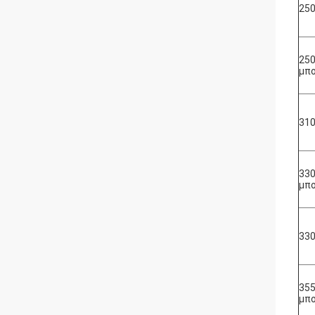
250
250
μπ
310
330
μπ
330
355
μπ