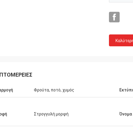
Καλύτερ
Σημάδι από τις ΗΠΑ
στώ πολύ για την τέλεια ποιότητά
ΠΤΟΜΈΡΕΙΕΣ
ι τη VIP υπηρεσία, θα κρατήσουμε
βαση και θα κάνουμε περισσότερες
ρήσεις με σας!
αρμογή
Φρούτα, ποτό, χυμός
Εκτύπ
ρφή
Στρογγυλή μορφή
Όνομα