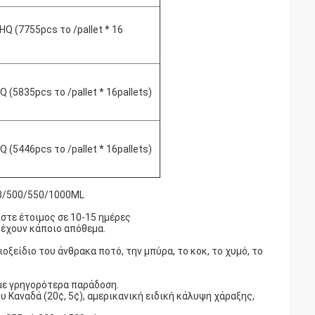
Q (7755pcs το /pallet * 16
(5835pcs το /pallet * 16pallets)
(5446pcs το /pallet * 16pallets)
73/500/550/1000ML
στε έτοιμος σε 10-15 ημέρες
 έχουν κάποιο απόθεμα.
ξείδιο του άνθρακα ποτό, την μπύρα, το κοκ, το χυμό, το
ύμε γρηγορότερα παράδοση.
 Καναδά (20¢, 5¢), αμερικανική ειδική κάλυψη χάραξης,