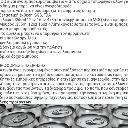
MOQ είναι ένα εμπορευματοκιβώτιο για τα δοχεία τυπωμένων υλών γι
Το δείγμα μπορεί να είναι ανεφοδιασμός
μπορέστε να είστε προσαρμόζει τη φόρμα ως αίτημα
Εξεταστική έκθεση: SGS, FDA
το λευκό 355ml 12oz 16oz 473ml κονσερβοποιεί το MOQ είναι εμπορε
 Μαύρος .355ml 12oz 16oz 473ml κονσερβοποιεί το MOQ είναι εμπορ
πύρα μπορεί προμηθευτές
 το αργίλιο μπορεί να απορρίψει τον προμηθευτή
εία ποτών αργιλίου
αργίλιο μπορεί αγοραστές
ά δοχεία αργιλίου για την πώληση
ανή κατασκευής δοχείων ποτών αλουμινίου
δρικά δοχεία μπύρας
ΡΟΦΟΡΙΕΣ ΕΠΙΧΕΙΡΗΣΗΣ
A είναι ένας ενσωματωμένος συσκευάζοντας περιεκτικός προμηθευ
ορικών σημάτων, το σχέδιο συσκευασίας και τις κατασκευαστικές, γ
θητικές εμπορικές υπηρεσίες. η επιχείρηση έχει αφιερωθεί στην έρευ
ήσεις των τροφίμων και των συσκευάζοντας προϊόντων μετάλλων πο
κευάζοντας προϊόντων τα διάφορα τρόφιμα, το ποτό, που κονσερβοπ
ς πελάτες, στο μέσο χρόνο, την προσφέρει την ενσωματωμένη περιε
δίου συσκευασίας υψηλής τεχνολογίας, κατασκευή και περιεκτική ε
όνες προϊόντων