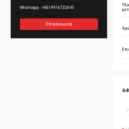
Υλι
Whatsapp :
+8619916722643
με
Επικοινωνία
Χρ
Επι
ΑΦ