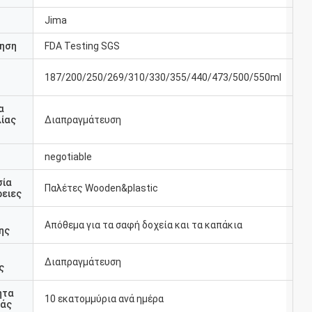
Jima
ηση
FDA Testing SGS
187/200/250/269/310/330/355/440/473/500/550ml
υ
α
ίας
Διαπραγμάτευση
negotiable
σία
Παλέτες Wooden&plastic
ειες
Απόθεμα για τα σαφή δοχεία και τα καπάκια
ης
Διαπραγμάτευση
ς
ητα
10 εκατομμύρια ανά ημέρα
άς