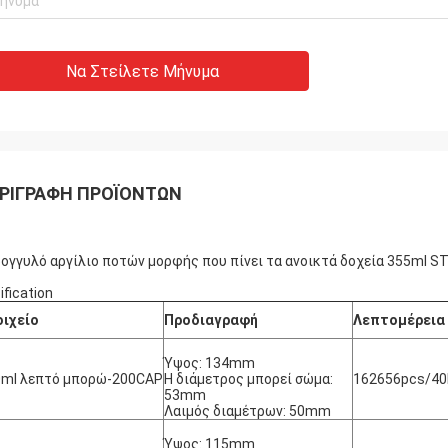
Να Στείλετε Μήνυμα
ΡΙΓΡΑΦΉ ΠΡΟΪΌΝΤΩΝ
ογγυλό αργίλιο ποτών μορφής που πίνει τα ανοικτά δοχεία 355ml S
ification
οιχείο
Προδιαγραφή
Λεπτομέρεια 
Ύψος: 134mm
0ml λεπτό μπορώ-200CAP
Η διάμετρος μπορεί σώμα:
162656pcs/40H
53mm
Λαιμός διαμέτρων: 50mm
Ύψος: 115mm