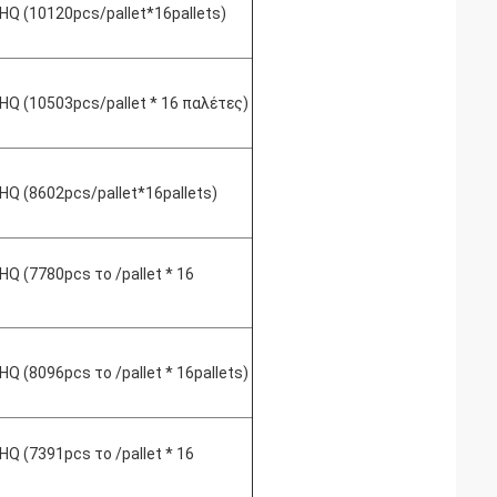
Q (10120pcs/pallet*16pallets)
Q (10503pcs/pallet * 16 παλέτες)
Q (8602pcs/pallet*16pallets)
Q (7780pcs το /pallet * 16
Q (8096pcs το /pallet * 16pallets)
Q (7391pcs το /pallet * 16