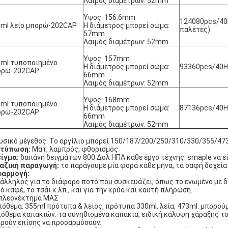
Λαιμός διαμέτρων: 52mm
Ύψος: 156.6mm
124080pcs/40H
ml λείο μπορώ-202CAP
Η διάμετρος μπορεί σώμα:
παλέτες)
57mm
Λαιμός διαμέτρων: 52mm
Ύψος: 157mm
ml τυποποιημένο
Η διάμετρος μπορεί σώμα:
93360pcs/40HQ 
ορώ-202CAP
66mm
Λαιμός διαμέτρων: 52mm
Ύψος: 168mm
ml τυποποιημένο
Η διάμετρος μπορεί σώμα:
87136pcs/40HQ 
ορώ-202CAP
66mm
Λαιμός διαμέτρων: 52mm
υσικό μέγεθος: Το αργίλιο μπορεί 150/187/200/250/310/330/355/4
κτύπωση:
Ματ, λαμπρός, φθορισμός
ίγμα:
δαπάνη δειγμάτων 800 Δολ ΗΠΑ κάθε έργο τέχνης. smaple να εί
αζική παραγωγή:
το παράγουμε μία φορά κάθε μήνα, τα σαφή δοχεία
φαρμογή:
άλληλος για το διάφορο ποτό που συσκευάζει, όπως το ενωμένο με διο
ό καφέ, το τσάι κ.λπ., και για την κρύα και καυτή πλήρωση.
πλεονέκτημά ΜΑΣ
πόθεμα: 355ml πρότυπα & λείος, πρότυπα 330ml, λεία, 473ml. μπορο
πόθεμα καπακιών: τα συνηθισμένα καπάκια, ειδική κάλυψη χάραξης του
ρούν επίσης να προσαρμόσουν.