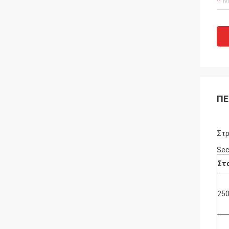
ΠΕ
Στρ
Sec
Στ
25