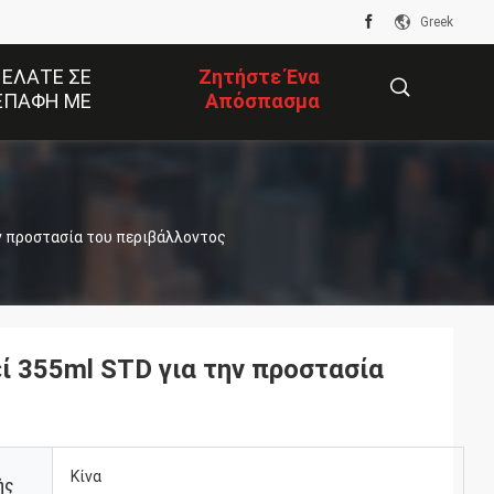
Greek
 ΕΛΆΤΕ ΣΕ
Ζητήστε Ένα
ΕΠΑΦΉ ΜΕ
Απόσπασμα
描
ν προστασία του περιβάλλοντος
述
ί 355ml STD για την προστασία
Κίνα
ής