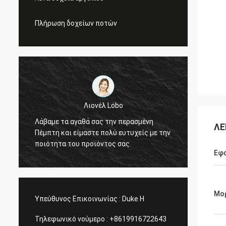
Πλήρωση δοχείων ποτών
Λιονέλ Lobo
ά
Ευχαρι
Λάβαμε τα αγαθά σας την περασμένη
ΛΕ
σας κα
Πέμπτη και είμαστε πολύ ευτυχείς με την
ς
τη σύμ
ποιότητα του προϊόντος σας.
επιχει
Εφ
Μο
Υπεύθυνος Επικοινωνίας :
Duke H
Τηλεφωνικό νούμερο :
+8619916722643