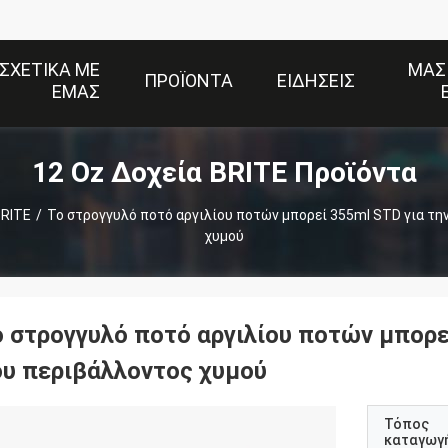
ΣΧΕΤΙΚΆ ΜΕ
ΜΑΣ
ΠΡΟΪΌΝΤΑ
ΕΙΔΉΣΕΙΣ
ΕΜΆΣ
12 Oz Δοχεία BRITE Προϊόντα
BRITE
/
Το στρογγυλό ποτό αργιλίου ποτών μπορεί 355ml STD για τη
χυμού
ο στρογγυλό ποτό αργιλίου ποτών μπορε
ου περιβάλλοντος χυμού
Τόπος
καταγωγ