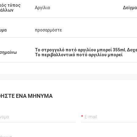
κός τύπος
Αργίλιο
Δείγμα
τάλλων
ώμα
προσαρμόστε
Το στρογγυλό ποτό αργιλίου μπορεί 355ml
,
Δοχε
σημαίνω
Το περιβαλλοντικό ποτό αργιλίου μπορεί
ΉΣΤΕ ΈΝΑ ΜΉΝΥΜΑ