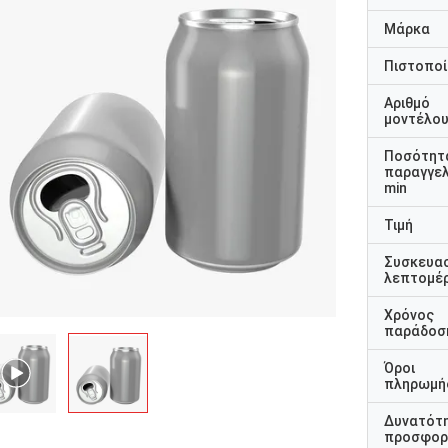
Μάρκα
Πιστοποί
Αριθμό
μοντέλο
Ποσότητ
παραγγελ
min
Τιμή
Συσκευα
λεπτομέρ
Χρόνος
παράδοσ
Όροι
πληρωμή
Δυνατότ
προσφορ