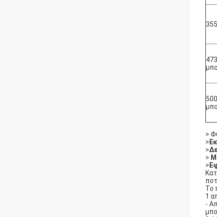
355
473
μπ
500
μπ
> Φ
>
Ε
>
Δε
>
Μ
>
Ε
Κατ
ποτ
Το 
1 α
- Α
μπο