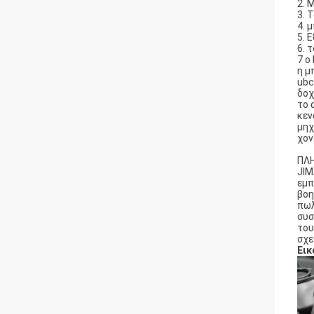
2. 
3. 
4. 
5. 
6. 
7 ο
η μ
ubc
δοχ
το 
κεν
μηχ
χον
ΠΛΗ
JIM
εμπ
βοη
πωλ
συσ
του
σχε
Εικ